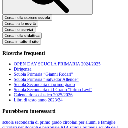
Cerca nella sezione
scuola
Cerca tra le
novità
Cerca nei
servizi
Cerca nella
didattica
Cerca in
tutto il sito
Ricerche frequenti
OPEN DAY SCUOLA PRIMARIA 2024/2025
Dirigenza
Scuola Primaria “Gianni Rodari”
Scuola Primaria “Salvador Allende”
Scuola Secondaria di primo grado
Scuola Secondaria di I Grado “Primo Levi”
Calendario scolastico 2025/2026
Libri di testo anno 2023/24
Potrebbero interessarti
scuola secondaria di primo grado
circolari per alunni e famiglie
circolari per docenti e personale ATA
scuola primaria
scuola dell'