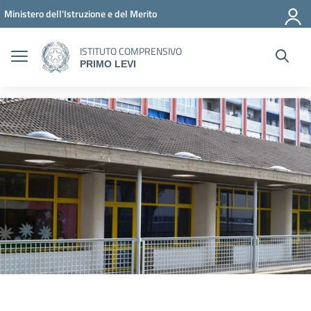
Vai ai contenuti
Vai al menu di navigazione
Vai al footer
Ministero dell'Istruzione e del Merito
ISTITUTO COMPRENSIVO
PRIMO LEVI